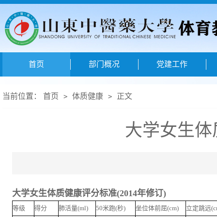
首页
部门概况
党建工作
当前位置：
首页
体质健康
正文
>
>
大学女生体
大学女生体质健康评分标准(2014年修订)
等级
得分
肺活量(ml)
50米跑(秒)
坐位体前屈(cm)
立定跳远(c