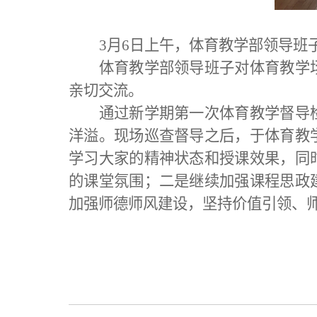
3
月
6
日上午，体育教学部领导班
体育教学部领导班子对体育教学
亲切交流。
通过新学期第一次体育教学督导
洋溢。现场巡查督导之后，于体育教
学习大家的精神状态和授课效果，同
的课堂氛围；二是继续加强课程思政
加强师德师风建设，坚持价值引领、