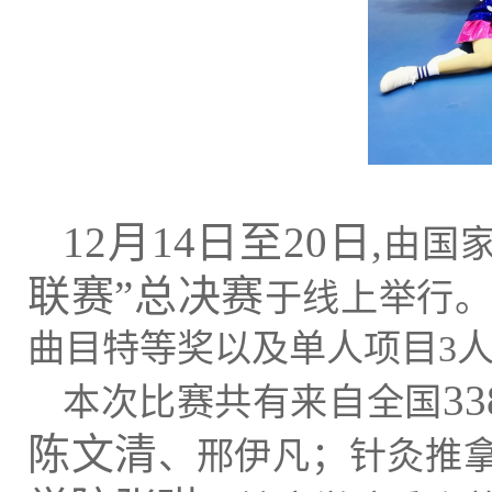
12月14日至20日,
由国
联赛”总决赛
于线上
举行
曲目
特
等奖以及单人
项
目
3
3
本次比赛
共
有来自全国
陈文清
、邢伊凡；
针灸推