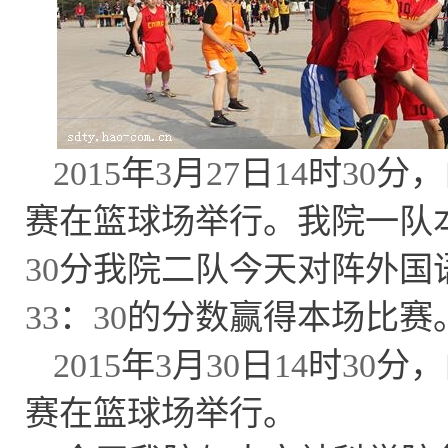
2015
年
3
月
27
日
14
时
30
分，
赛在篮球场举行。我院一队
30
分我院二队今天对阵外国
33
：
30
的分数赢得本场比赛
2015
年
3
月
30
日
14
时
30
分，
赛在篮球场举行。