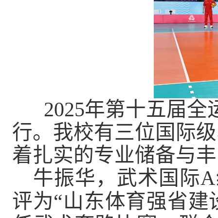
2025年第十五届全
行。我校有三位国际级
着扎实的专业储备与丰
牛振华，武术国际
评为“山东体育强省建