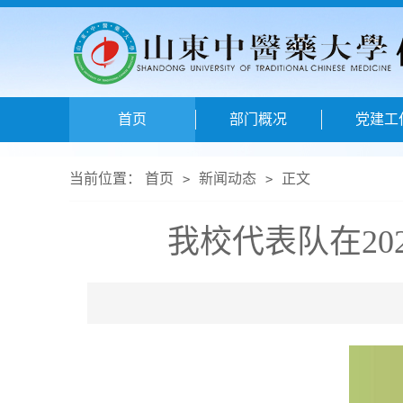
首页
部门概况
党建工
当前位置：
首页
新闻动态
正文
>
>
我校代表队在2