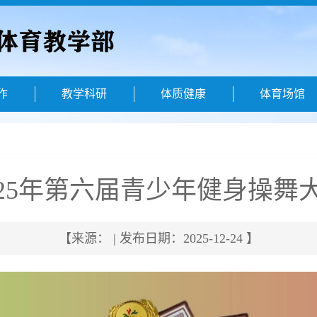
作
教学科研
体质健康
体育场馆
025年第六届青少年健身操舞
【来源： | 发布日期：2025-12-24 】