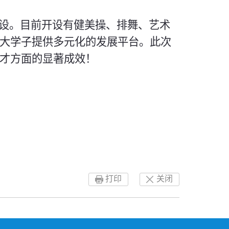
建设。目前开设有健美操、排舞、艺术
大学子提供多元化的发展平台。此次
才方面的显著成效！
打印
关闭