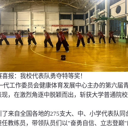
赛喜报：我校代表队勇夺特等奖！
关心下一代工作委员会健康体育发展中心主办的第六
表现，在激烈角逐中脱颖而出，斩获大学普通院校
了来自全国各地的275支大、中、小学代表队
任教练员，带领队员们以"奋勇自信、立志登巅