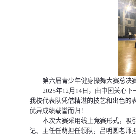
第六届青少年健身操舞大赛总决
2025年12月14日，由中国
我校代表队凭借精湛的技艺和出色的
优异成绩载誉而归！
本次大赛采用线上竞赛形式，吸引
记、主任任萌担任领队，吕明圆老师担