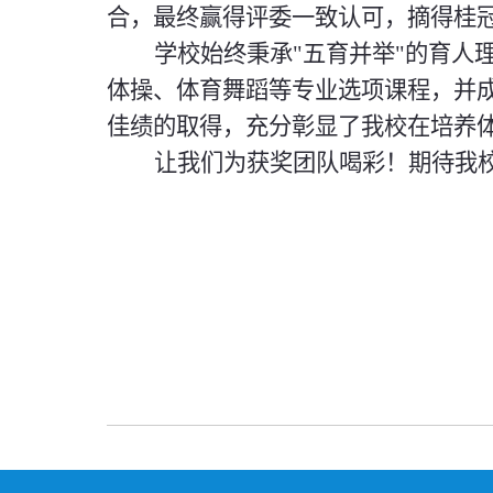
合，最终赢得评委一致认可，摘得桂
学校始终秉承"五育并举"的育人
体操、体育舞蹈等专业选项课程，并
佳绩的取得，充分彰显了我校在培养
让我们为获奖团队喝彩！期待我