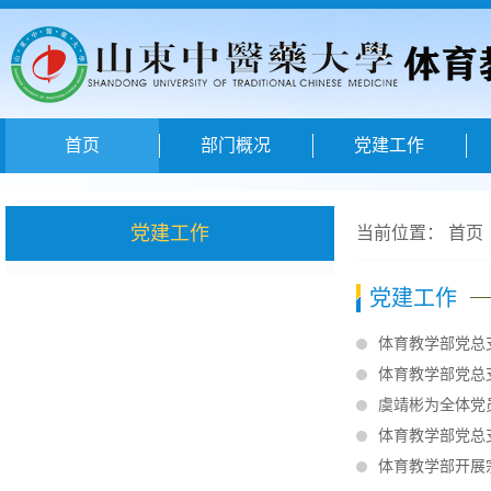
首页
部门概况
党建工作
党建工作
当前位置：
首页
党建工作
体育教学部党总
体育教学部党总
虞靖彬为全体党
体育教学部党总
体育教学部开展